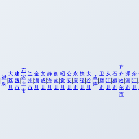
齐
石
大
建
兰
金
文
静
衡
昭
公
永
扶
太
卫
从
石
齐
漯
余
禄
家
孟
荔
瓯
州
湖
成
海
南
觉
安
康
绥
谷
辉
江
狮
哈
河
江
|
|
|
|
|
|
|
|
|
|
|
|
|
|
|
|
|
|
|
|
|
|
劝
庄
连
县
市
市
县
县
县
县
县
县
市
县
县
市
县
市
尔
市
县
市
市