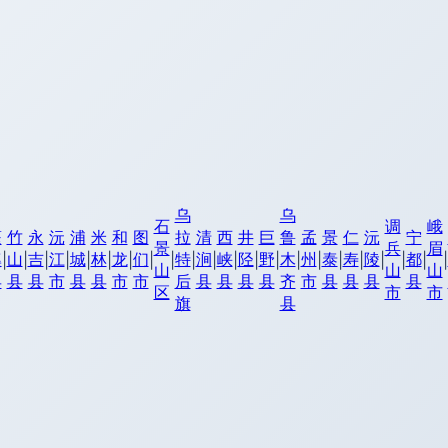
乌
乌
石
调
峨
蓬
竹
永
沅
浦
米
和
图
拉
清
西
井
巨
鲁
孟
景
仁
沅
宁
景
兵
眉
溪
山
吉
江
城
林
龙
们
特
涧
峡
陉
野
木
州
泰
寿
陵
都
|
|
|
|
|
|
|
|
|
|
|
|
|
|
|
|
|
|
|
|
|
|
山
山
山
县
县
县
市
县
县
市
市
后
县
县
县
县
齐
市
县
县
县
县
区
市
市
旗
县