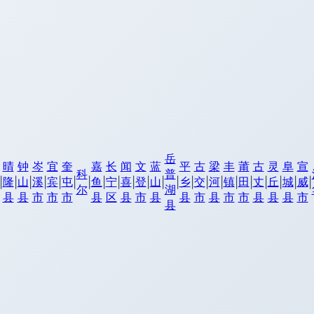
岳
晴
钟
岑
宜
奎
嘉
长
闻
文
蓝
平
古
梁
丰
莆
古
灵
阜
宣
科
普
隆
山
溪
宾
屯
鱼
宁
喜
登
山
乡
交
河
镇
田
丈
丘
城
威
|
|
|
|
|
|
|
|
|
|
|
|
|
|
|
|
|
|
|
|
|
|
尔
湖
县
县
市
市
市
县
区
县
市
县
县
市
县
市
市
县
县
县
市
县